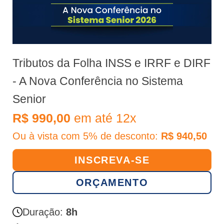
Tributos da Folha INSS e IRRF e DIRF
- A Nova Conferência no Sistema
Senior
R$ 990,00
em até 12x
Ou à vista com 5% de desconto:
R$ 940,50
INSCREVA-SE
ORÇAMENTO
Duração:
8h