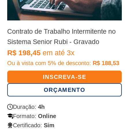
Contrato de Trabalho Intermitente no
Sistema Senior Rubi - Gravado
R$ 198,45
em até 3x
Ou à vista com 5% de desconto:
R$ 188,53
INSCREVA-SE
ORÇAMENTO
Duração:
4h
Formato:
Online
Certificado:
Sim